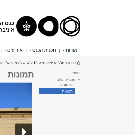
תוכן
תפריט
עליון
ראשי
כנס החלל ה
אוניבר
אודות
תכנית הכנס
אירועים
|
|
|
הינך נמצא כאן
>
כנס החלל הבינלאומי ה-13 ע"ש אילן רמון
>
גלריה
>
תמונות
ראשי
הגלריה שלנו
סרטונים
תמונות