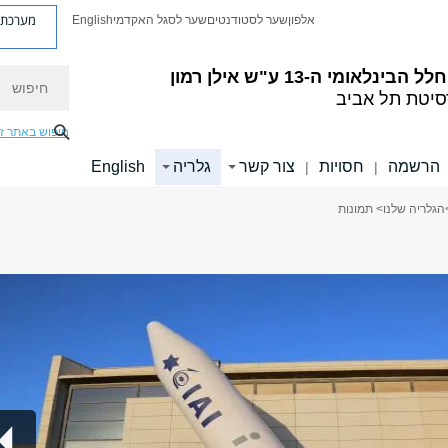
מערכת פ
אלפון
שער לסטודנטים
שער לסגל האקדמי
English
חיפוש
בינלאומי ה-13 ע"ש אילן רמון
סיטת תל אביב
חיפוש באתר ז
הרשמה
חסויות
צור קשר
גלריה
English
|
|
הגלריה שלנו
> תמונות