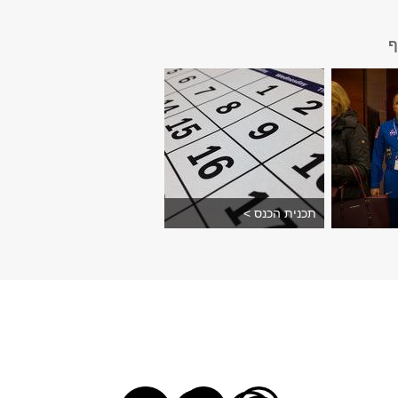
ף
תכנית הכנס >