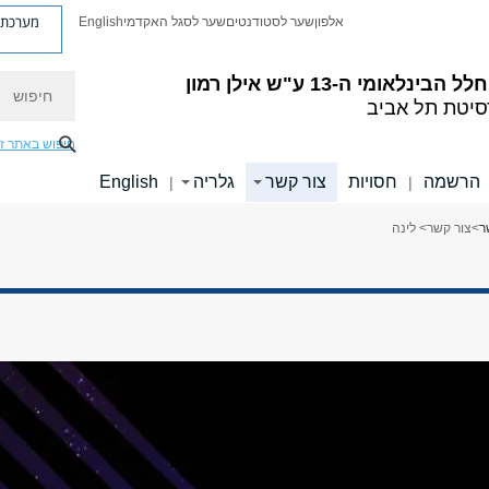
מערכת פ
אלפון
שער לסטודנטים
שער לסגל האקדמי
English
חיפוש
בינלאומי ה-13 ע"ש אילן רמון
סיטת תל אביב
חיפוש באתר ז
הרשמה
חסויות
צור קשר
גלריה
English
|
|
ר
>
צור קשר
> לינה