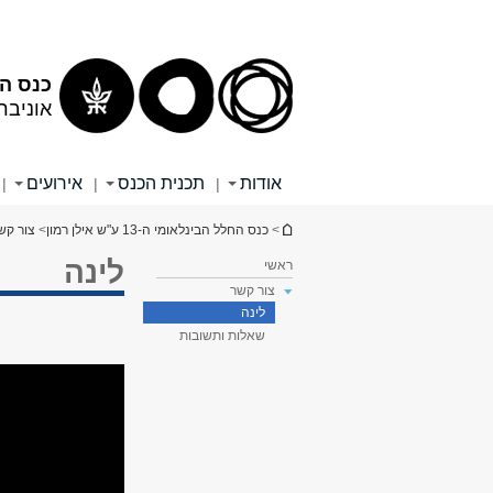
תוכן
תפריט
עליון
ראשי
כנס החלל ה
אוניבר
אודות
תכנית הכנס
אירועים
|
|
|
הינך נמצא כאן
>
כנס החלל הבינלאומי ה-13 ע"ש אילן רמון
>
צור קש
לינה
ראשי
צור קשר
לינה
שאלות ותשובות